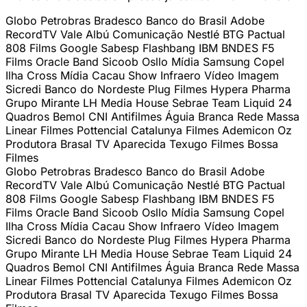
Globo
Petrobras
Bradesco
Banco do Brasil
Adobe
RecordTV
Vale
Albú Comunicação
Nestlé
BTG Pactual
808 Films
Google
Sabesp
Flashbang
IBM
BNDES
F5
Films
Oracle
Band
Sicoob
Osllo Mídia
Samsung
Copel
Ilha Cross Mídia
Cacau Show
Infraero
Vídeo Imagem
Sicredi
Banco do Nordeste
Plug Filmes
Hypera Pharma
Grupo Mirante
LH Media House
Sebrae
Team Liquid
24
Quadros
Bemol
CNI
Antifilmes
Águia Branca
Rede Massa
Linear Filmes
Pottencial
Catalunya Filmes
Ademicon
Oz
Produtora
Brasal
TV Aparecida
Texugo Filmes
Bossa
Filmes
Globo
Petrobras
Bradesco
Banco do Brasil
Adobe
RecordTV
Vale
Albú Comunicação
Nestlé
BTG Pactual
808 Films
Google
Sabesp
Flashbang
IBM
BNDES
F5
Films
Oracle
Band
Sicoob
Osllo Mídia
Samsung
Copel
Ilha Cross Mídia
Cacau Show
Infraero
Vídeo Imagem
Sicredi
Banco do Nordeste
Plug Filmes
Hypera Pharma
Grupo Mirante
LH Media House
Sebrae
Team Liquid
24
Quadros
Bemol
CNI
Antifilmes
Águia Branca
Rede Massa
Linear Filmes
Pottencial
Catalunya Filmes
Ademicon
Oz
Produtora
Brasal
TV Aparecida
Texugo Filmes
Bossa