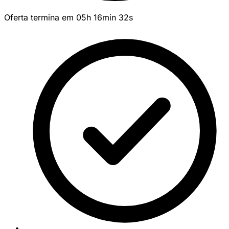
Oferta termina em
05
h
16
min
32
s